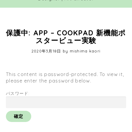
保護中: APP – COOKPAD 新機能ポ
スタービュー実験
Posted
2020年3月18日
2
by
mishima kaori
on
0
2
0
This content is password-protected. To view it,
年
please enter the password below.
3
月
パスワード:
2
7
日