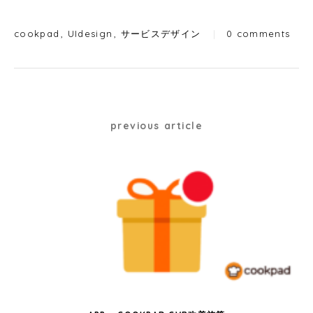
Categories
cookpad
UIdesign
サービスデザイン
|
0 comments
Post
previous article
navigation