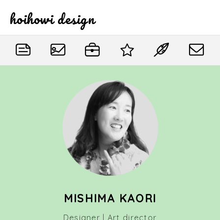
hoihowi design
MISHIMA KAORI
Designer | Art director