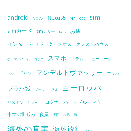
sim
android
Nexus5
NY
MOMA
QBB
simカード
お店
simフリー
sony
インターネット
クリスマス
クンストハウス
スマホ
トラム
ニューヨーク
ゲッゲンハイム
ゴッホ
フンデルトヴァッサー
ピカソ
プラハ
パリ
ヨーロッパ
プラハ城
プール
ホテル
ログナーバートブルーマウ
リスボン
リゾート
中世の街並み
夜景
天国
建築
海
海外の真実
海外旅行
温泉