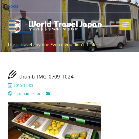
Social
Skip
to
content
Life is travel anytime.Even if you didn't think so .
thumb_IMG_0709_1024
2015-12-03
hatomamekaori