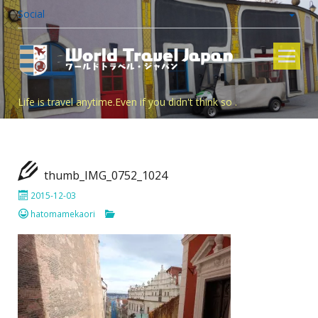
Social
Skip
to
content
Life is travel anytime.Even if you didn't think so .
thumb_IMG_0752_1024
2015-12-03
hatomamekaori