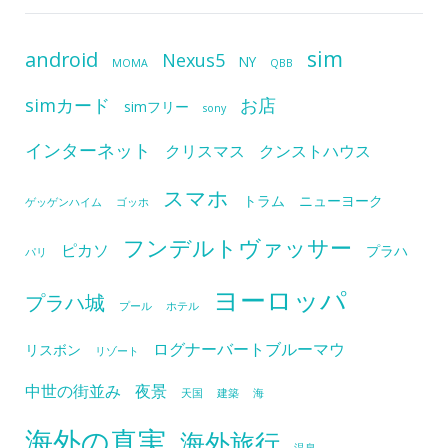
sim
android
Nexus5
NY
MOMA
QBB
simカード
お店
simフリー
sony
インターネット
クリスマス
クンストハウス
スマホ
トラム
ニューヨーク
ゲッゲンハイム
ゴッホ
フンデルトヴァッサー
ピカソ
プラハ
パリ
ヨーロッパ
プラハ城
プール
ホテル
ログナーバートブルーマウ
リスボン
リゾート
中世の街並み
夜景
天国
建築
海
海外の真実
海外旅行
温泉