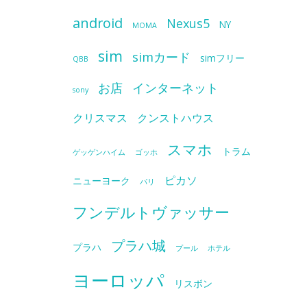
android
Nexus5
NY
MOMA
sim
simカード
simフリー
QBB
お店
インターネット
sony
クリスマス
クンストハウス
スマホ
トラム
ゲッゲンハイム
ゴッホ
ピカソ
ニューヨーク
パリ
フンデルトヴァッサー
プラハ城
プラハ
プール
ホテル
ヨーロッパ
リスボン