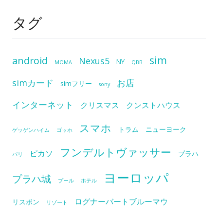
タグ
sim
android
Nexus5
NY
MOMA
QBB
simカード
お店
simフリー
sony
インターネット
クリスマス
クンストハウス
スマホ
トラム
ニューヨーク
ゲッゲンハイム
ゴッホ
フンデルトヴァッサー
ピカソ
プラハ
パリ
ヨーロッパ
プラハ城
プール
ホテル
ログナーバートブルーマウ
リスボン
リゾート