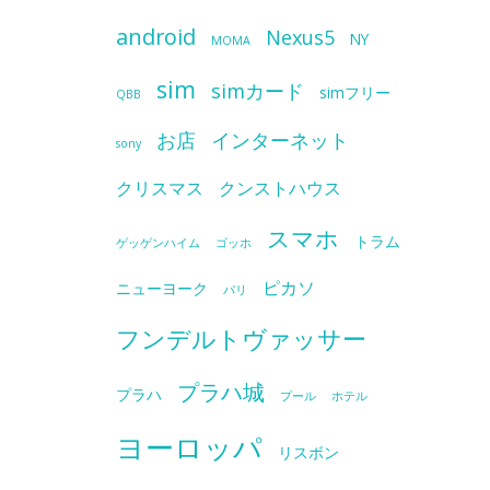
android
Nexus5
NY
MOMA
sim
simカード
simフリー
QBB
お店
インターネット
sony
クリスマス
クンストハウス
スマホ
トラム
ゲッゲンハイム
ゴッホ
ピカソ
ニューヨーク
パリ
フンデルトヴァッサー
プラハ城
プラハ
プール
ホテル
ヨーロッパ
リスボン