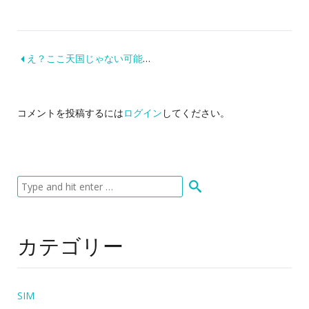
え？ここ天国じゃない可能性あるの？伝説のログナーバートブルーマウに泊まる！（お部屋編）
コメントを投稿するには
ログイン
してください。
カテゴリー
SIM