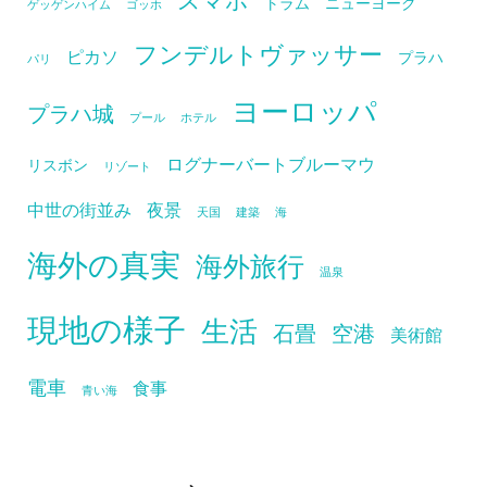
トラム
ニューヨーク
ゲッゲンハイム
ゴッホ
フンデルトヴァッサー
ピカソ
プラハ
パリ
ヨーロッパ
プラハ城
プール
ホテル
ログナーバートブルーマウ
リスボン
リゾート
中世の街並み
夜景
天国
建築
海
海外の真実
海外旅行
温泉
現地の様子
生活
石畳
空港
美術館
電車
食事
青い海