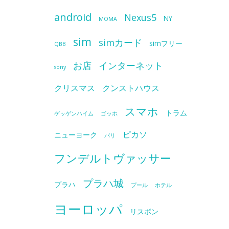
android
Nexus5
NY
MOMA
sim
simカード
simフリー
QBB
お店
インターネット
sony
クリスマス
クンストハウス
スマホ
トラム
ゲッゲンハイム
ゴッホ
ピカソ
ニューヨーク
パリ
フンデルトヴァッサー
プラハ城
プラハ
プール
ホテル
ヨーロッパ
リスボン