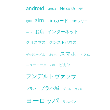
android
Nexus5
NY
MOMA
sim
simカード
simフリー
QBB
お店
インターネット
sony
クリスマス
クンストハウス
スマホ
トラム
ゲッゲンハイム
ゴッホ
ピカソ
ニューヨーク
パリ
フンデルトヴァッサー
プラハ城
プラハ
プール
ホテル
ヨーロッパ
リスボン