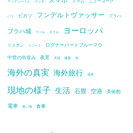
トラム
ニューヨーク
ゲッゲンハイム
ゴッホ
フンデルトヴァッサー
ピカソ
プラハ
パリ
ヨーロッパ
プラハ城
プール
ホテル
ログナーバートブルーマウ
リスボン
リゾート
中世の街並み
夜景
天国
建築
海
海外の真実
海外旅行
温泉
現地の様子
生活
石畳
空港
美術館
電車
食事
青い海