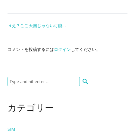
え？ここ天国じゃない可能性あるの？伝説のログナーバートブルーマウ！（チェックインからすぐ編）
コメントを投稿するには
ログイン
してください。
カテゴリー
SIM