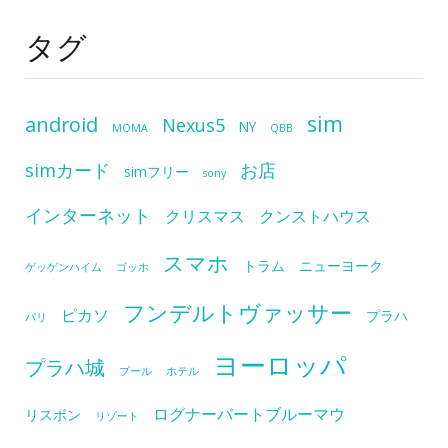
タグ
sim
android
Nexus5
NY
MOMA
QBB
simカード
お店
simフリー
sony
インターネット
クリスマス
クンストハウス
スマホ
トラム
ニューヨーク
ゲッゲンハイム
ゴッホ
フンデルトヴァッサー
ピカソ
プラハ
パリ
ヨーロッパ
プラハ城
プール
ホテル
ログナーバートブルーマウ
リスボン
リゾート