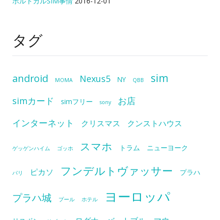
ポルトガルSIM事情
2016-12-01
タグ
sim
android
Nexus5
NY
MOMA
QBB
simカード
お店
simフリー
sony
インターネット
クリスマス
クンストハウス
スマホ
トラム
ニューヨーク
ゲッゲンハイム
ゴッホ
フンデルトヴァッサー
ピカソ
プラハ
パリ
ヨーロッパ
プラハ城
プール
ホテル