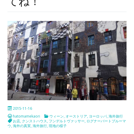
てね！
2015-11-16
hatomamekaori
ウィーン
,
オーストリア
,
ヨーロッパ
,
海外旅行
お店
,
クンストハウス
,
フンデルトヴァッサー
,
ログナーバートブルーマ
ウ
,
海外の真実
,
海外旅行
,
現地の様子