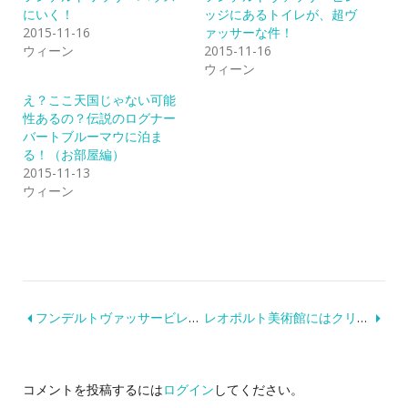
h
で
にいく！
ッジにあるトイレが、超ヴ
a
共
2015-11-16
ァッサーな件！
r
有
e
す
ウィーン
2015-11-16
o
る
ウィーン
n
に
T
は
w
ク
え？ここ天国じゃない可能
i
リ
性あるの？伝説のログナー
t
ッ
t
ク
バートブルーマウに泊ま
e
し
る！（お部屋編）
r
て
(
く
2015-11-13
新
だ
し
さ
ウィーン
い
い
ウ
(
ィ
新
ン
し
ド
い
ウ
ウ
で
ィ
開
ン
き
ド
ま
ウ
フンデルトヴァッサービレッジにあるトイレが、超ヴァッサーな件！
レオポルト美術館にはクリムトの弟子エゴン・シーレの作品がずらり。
す
で
)
開
き
ま
す
)
コメントを投稿するには
ログイン
してください。