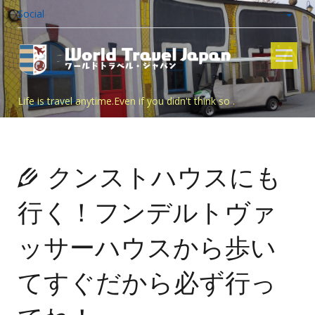
Social
Skip
to
content
Life is travel anytime.Even if you didn't think so .
クンストハウスにも
行く！フンデルトヴァ
ッサーハウスから歩い
てすぐだから必ず行っ