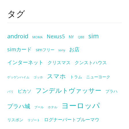
タグ
sim
android
Nexus5
NY
MOMA
QBB
simカード
お店
simフリー
sony
インターネット
クリスマス
クンストハウス
スマホ
トラム
ニューヨーク
ゲッゲンハイム
ゴッホ
フンデルトヴァッサー
ピカソ
プラハ
パリ
ヨーロッパ
プラハ城
プール
ホテル
ログナーバートブルーマウ
リスボン
リゾート