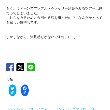
もう、ウィーンでフンデルトヴァッサー建築をみるツアーは終
わってしまいました。
これらをみるために今回の旅程を組んだので、なんだかとって
も寂しい気持ちです。
しかしながら、満足感しかないですね。꒰ ・ ̫・ ꒱
共有:
C
F
l
a
i
c
c
e
k
b
t
o
o
o
フンデルトワッサーハウス
フンデルトヴァッサービレ
s
k