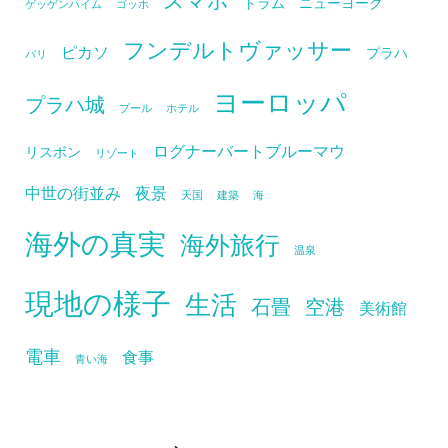
トラム
ニューヨーク
ゲッゲンハイム
ゴッホ
フンデルトヴァッサー
ピカソ
プラハ
パリ
ヨーロッパ
プラハ城
プール
ホテル
ログナーバートブルーマウ
リスボン
リゾート
中世の街並み
夜景
天国
建築
海
海外の真実
海外旅行
温泉
現地の様子
生活
石畳
空港
美術館
電車
食事
青い海