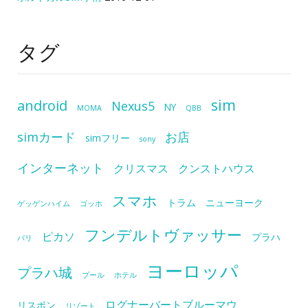
タグ
sim
android
Nexus5
NY
MOMA
QBB
simカード
お店
simフリー
sony
インターネット
クリスマス
クンストハウス
スマホ
トラム
ニューヨーク
ゲッゲンハイム
ゴッホ
フンデルトヴァッサー
ピカソ
プラハ
パリ
ヨーロッパ
プラハ城
プール
ホテル
ログナーバートブルーマウ
リスボン
リゾート