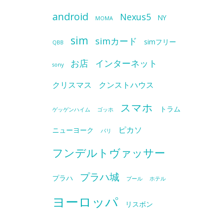
android
Nexus5
NY
MOMA
sim
simカード
simフリー
QBB
お店
インターネット
sony
クリスマス
クンストハウス
スマホ
トラム
ゲッゲンハイム
ゴッホ
ピカソ
ニューヨーク
パリ
フンデルトヴァッサー
プラハ城
プラハ
プール
ホテル
ヨーロッパ
リスボン