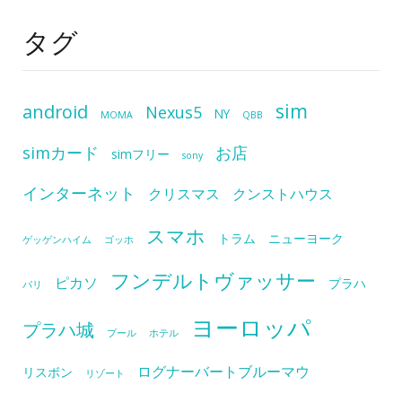
タグ
sim
android
Nexus5
NY
MOMA
QBB
simカード
お店
simフリー
sony
インターネット
クリスマス
クンストハウス
スマホ
トラム
ニューヨーク
ゲッゲンハイム
ゴッホ
フンデルトヴァッサー
ピカソ
プラハ
パリ
ヨーロッパ
プラハ城
プール
ホテル
ログナーバートブルーマウ
リスボン
リゾート