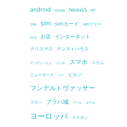
android
Nexus5
NY
MOMA
sim
simカード
simフリー
QBB
お店
インターネット
sony
クリスマス
クンストハウス
スマホ
トラム
ゲッゲンハイム
ゴッホ
ピカソ
ニューヨーク
パリ
フンデルトヴァッサー
プラハ城
プラハ
プール
ホテル
ヨーロッパ
リスボン