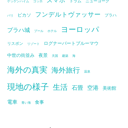
トラム
ニューヨーク
ゲッゲンハイム
ゴッホ
フンデルトヴァッサー
ピカソ
プラハ
パリ
ヨーロッパ
プラハ城
プール
ホテル
ログナーバートブルーマウ
リスボン
リゾート
中世の街並み
夜景
天国
建築
海
海外の真実
海外旅行
温泉
現地の様子
生活
石畳
空港
美術館
電車
食事
青い海