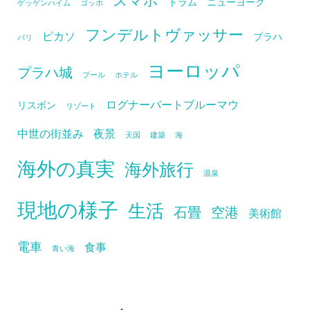
トラム
ニューヨーク
ゲッゲンハイム
ゴッホ
フンデルトヴァッサー
ピカソ
プラハ
パリ
ヨーロッパ
プラハ城
プール
ホテル
ログナーバートブルーマウ
リスボン
リゾート
中世の街並み
夜景
天国
建築
海
海外の真実
海外旅行
温泉
現地の様子
生活
石畳
空港
美術館
電車
食事
青い海