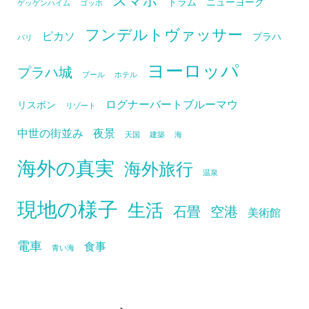
トラム
ニューヨーク
ゲッゲンハイム
ゴッホ
フンデルトヴァッサー
ピカソ
プラハ
パリ
ヨーロッパ
プラハ城
プール
ホテル
ログナーバートブルーマウ
リスボン
リゾート
中世の街並み
夜景
天国
建築
海
海外の真実
海外旅行
温泉
現地の様子
生活
石畳
空港
美術館
電車
食事
青い海