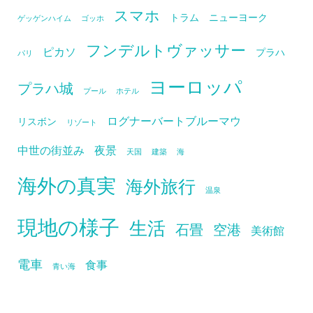
スマホ
トラム
ニューヨーク
ゲッゲンハイム
ゴッホ
フンデルトヴァッサー
ピカソ
プラハ
パリ
ヨーロッパ
プラハ城
プール
ホテル
ログナーバートブルーマウ
リスボン
リゾート
中世の街並み
夜景
天国
建築
海
海外の真実
海外旅行
温泉
現地の様子
生活
石畳
空港
美術館
電車
食事
青い海