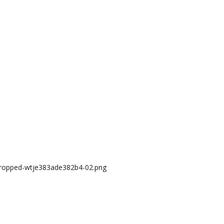
/cropped-wtje383ade382b4-02.png