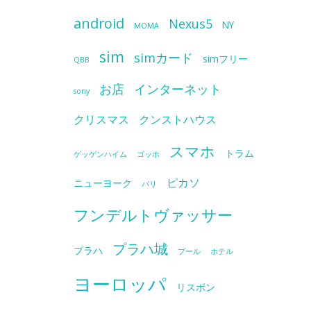
android
Nexus5
NY
MOMA
sim
simカード
simフリー
QBB
お店
インターネット
sony
クリスマス
クンストハウス
スマホ
トラム
ゲッゲンハイム
ゴッホ
ピカソ
ニューヨーク
パリ
フンデルトヴァッサー
プラハ城
プラハ
プール
ホテル
ヨーロッパ
リスボン