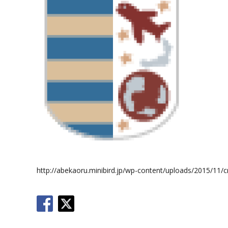
http://abekaoru.minibird.jp/wp-content/uploads/2015/11