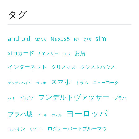
タグ
sim
android
Nexus5
NY
MOMA
QBB
simカード
お店
simフリー
sony
インターネット
クリスマス
クンストハウス
スマホ
トラム
ニューヨーク
ゲッゲンハイム
ゴッホ
フンデルトヴァッサー
ピカソ
プラハ
パリ
ヨーロッパ
プラハ城
プール
ホテル
ログナーバートブルーマウ
リスボン
リゾート