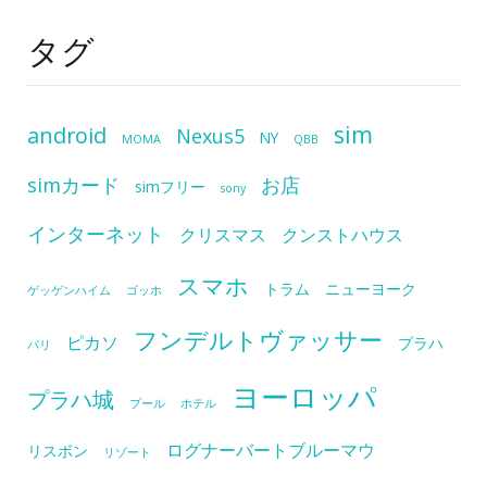
タグ
sim
android
Nexus5
NY
MOMA
QBB
simカード
お店
simフリー
sony
インターネット
クリスマス
クンストハウス
スマホ
トラム
ニューヨーク
ゲッゲンハイム
ゴッホ
フンデルトヴァッサー
ピカソ
プラハ
パリ
ヨーロッパ
プラハ城
プール
ホテル
ログナーバートブルーマウ
リスボン
リゾート