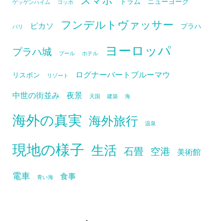
トラム
ニューヨーク
ゲッゲンハイム
ゴッホ
フンデルトヴァッサー
ピカソ
プラハ
パリ
ヨーロッパ
プラハ城
プール
ホテル
ログナーバートブルーマウ
リスボン
リゾート
中世の街並み
夜景
天国
建築
海
海外の真実
海外旅行
温泉
現地の様子
生活
石畳
空港
美術館
電車
食事
青い海