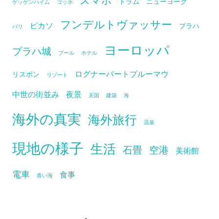
トラム
ニューヨーク
ゲッゲンハイム
ゴッホ
フンデルトヴァッサー
ピカソ
プラハ
パリ
ヨーロッパ
プラハ城
プール
ホテル
ログナーバートブルーマウ
リスボン
リゾート
中世の街並み
夜景
天国
建築
海
海外の真実
海外旅行
温泉
現地の様子
生活
石畳
空港
美術館
電車
食事
青い海