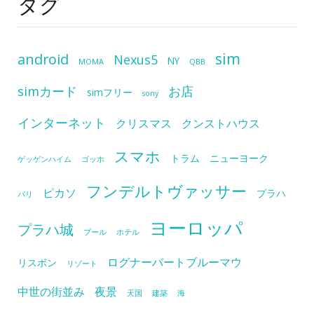
タグ
sim
android
Nexus5
NY
MOMA
QBB
simカード
お店
simフリー
sony
インターネット
クリスマス
クンストハウス
スマホ
トラム
ニューヨーク
ゲッゲンハイム
ゴッホ
フンデルトヴァッサー
ピカソ
プラハ
パリ
ヨーロッパ
プラハ城
プール
ホテル
ログナーバートブルーマウ
リスボン
リゾート
中世の街並み
夜景
天国
建築
海