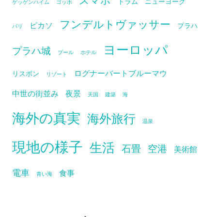
トラム
ニューヨーク
ゲッゲンハイム
ゴッホ
フンデルトヴァッサー
ピカソ
プラハ
パリ
ヨーロッパ
プラハ城
プール
ホテル
ログナーバートブルーマウ
リスボン
リゾート
中世の街並み
夜景
天国
建築
海
海外の真実
海外旅行
温泉
現地の様子
生活
石畳
空港
美術館
電車
食事
青い海