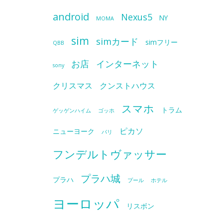
android
Nexus5
NY
MOMA
sim
simカード
simフリー
QBB
お店
インターネット
sony
クリスマス
クンストハウス
スマホ
トラム
ゲッゲンハイム
ゴッホ
ピカソ
ニューヨーク
パリ
フンデルトヴァッサー
プラハ城
プラハ
プール
ホテル
ヨーロッパ
リスボン